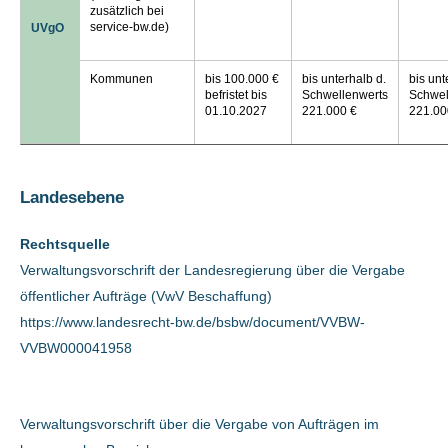
zusätzlich bei
service-bw.de)
UVgO
Kommunen
bis 100.000 €
bis unterhalb d.
bis unt
befristet bis
Schwellenwerts
Schwel
01.10.2027
221.000 €
221.00
Landesebene
Rechtsquelle
Verwaltungsvorschrift der Landesregierung über die Vergabe
öffentlicher Aufträge (VwV Beschaffung)
https://www.landesrecht-bw.de/bsbw/document/VVBW-
VVBW000041958
Verwaltungsvorschrift über die Vergabe von Aufträgen im