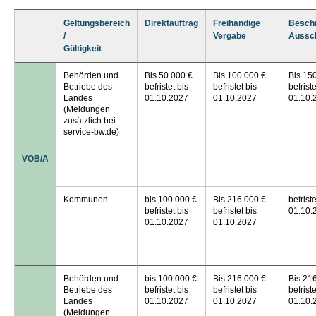
Geltungsbereich
Direktauftrag
Freihändige
Besch
/
Vergabe
Aussc
Gültigkeit
Behörden und
Bis 50.000 €
Bis 100.000 €
Bis 15
Betriebe des
befristet bis
befristet bis
befriste
Landes
01.10.2027
01.10.2027
01.10.
(Meldungen
zusätzlich bei
service-bw.de)
VOB/A
Kommunen
bis 100.000 €
Bis 216.000 €
befriste
befristet bis
befristet bis
01.10.
01.10.2027
01.10.2027
Behörden und
bis 100.000 €
Bis 216.000 €
Bis 21
Betriebe des
befristet bis
befristet bis
befriste
Landes
01.10.2027
01.10.2027
01.10.
(Meldungen