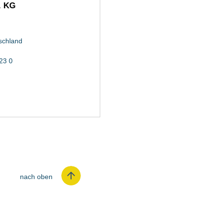
. KG
schland
23 0
nach oben