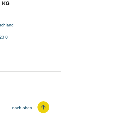
. KG
schland
23 0
nach oben