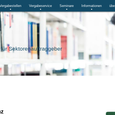
Vergabestellen
Vergabeservice
Seminare
Informationen
übe
für Sektorenauftraggeber
nz