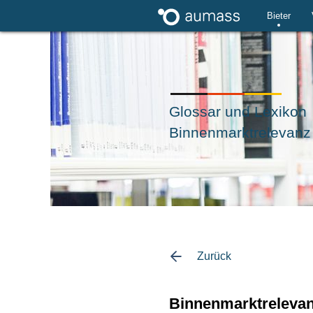
Bieter
Glossar und Lexikon
Binnenmarktrelevanz 
Zurück
Binnenmarktreleva