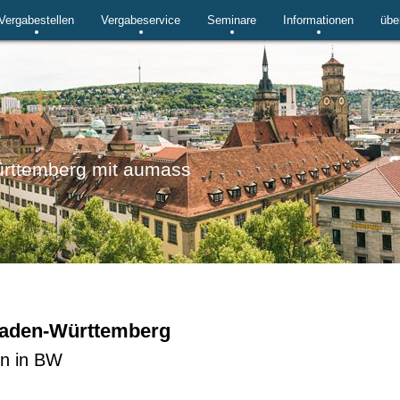
Vergabestellen
Vergabeservice
Seminare
Informationen
übe
W
ürttemberg mit aumass
aden-Württemberg
en in BW