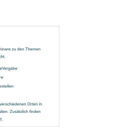
minare zu den Themen
ht.
 eVergabe
re
estellen
verschiedenen Orten in
ten. Zusätzlich finden
t.