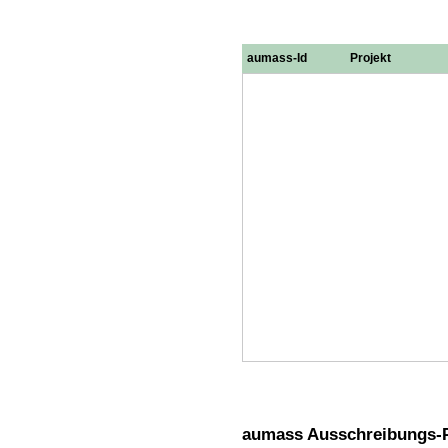
aumass-Id
Projekt
aumass Ausschreibungs-P